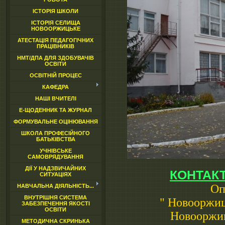
ІСТОРІЯ ШКОЛИ
ІСТОРІЯ СЕЛИЩА
НОВООРЖИЦЬКЕ
АТЕСТАЦІЯ ПЕДАГОГІЧНИХ
ПРАЦІВНИКІВ
НМТ/ДПА ДЛЯ ЗДОБУВАЧІВ
ОСВІТИ
ОСВІТНІЙ ПРОЦЕС
КАФЕДРА
НАШІ ВЧИТЕЛІ
Е-ЩОДЕННИК ТА ЖУРНАЛ
ФОРМУВАЛЬНЕ ОЦІНЮВАННЯ
ШКОЛА ПРОФЕСІЙНОГО
БАТЬКІВСТВА
УЧНІВСЬКЕ
САМОВРЯДУВАННЯ
ДІЇ У НАДЗВИЧАЙНИХ
КОНТАКТ
СИТУАЦІЯХ
Оп
НАВЧАЛЬНА ДІЯЛЬНІСТЬ...
ВНУТРІШНЯ СИСТЕМА
" Новооржиц
ЗАБЕЗПЕЧЕННЯ ЯКОСТІ
ОСВІТИ
Новооржиц
МЕТОДИЧНА СКРИНЬКА