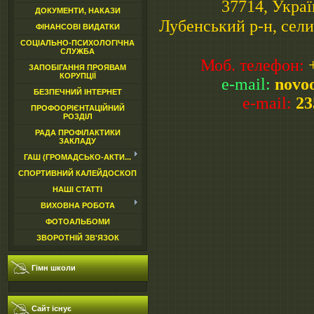
37714, Украї
ДОКУМЕНТИ, НАКАЗИ
Лубенський р-н, сели
ФІНАНСОВІ ВИДАТКИ
СОЦІАЛЬНО-ПСИХОЛОГІЧНА
СЛУЖБА
Моб. телефон:
ЗАПОБІГАННЯ ПРОЯВАМ
КОРУПЦІЇ
e-mail:
novo
БЕЗПЕЧНИЙ ІНТЕРНЕТ
e-mail:
23
ПРОФООРІЄНТАЦІЙНИЙ
РОЗДІЛ
РАДА ПРОФІЛАКТИКИ
ЗАКЛАДУ
ГАШ (ГРОМАДСЬКО-АКТИ...
СПОРТИВНИЙ КАЛЕЙДОСКОП
НАШІ СТАТТІ
ВИХОВНА РОБОТА
ФОТОАЛЬБОМИ
ЗВОРОТНІЙ ЗВ'ЯЗОК
Гімн школи
Сайт існує