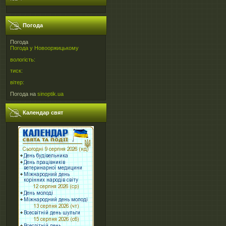
Погода
Погода
Погода у
Новооржицькому
вологість:
тиск:
вітер:
Погода на
sinoptik.ua
Календар свят