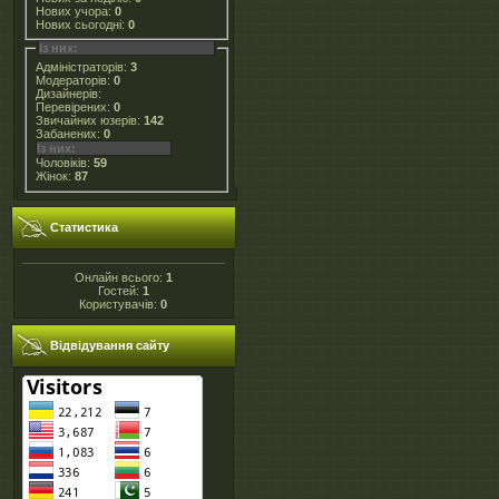
Нових учора:
0
Нових сьогодні:
0
Із них:
Адміністраторів:
3
Модераторів:
0
Дизайнерів:
Перевірених:
0
Звичайних юзерів:
142
Забанених:
0
Із них:
Чоловіків:
59
Жінок:
87
Статистика
Онлайн всього:
1
Гостей:
1
Користувачів:
0
Відвідування сайту