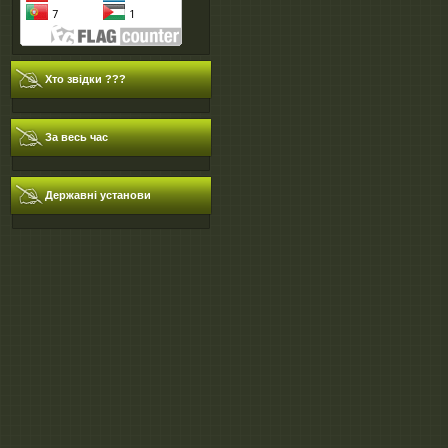
Хто звідки ???
За весь час
Державні установи