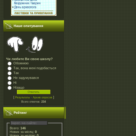
Наше опитування
Чи любите Ви свою школу?
Обожнюю
Так, вона мені подобається
Так
Не задумувався
Ні
Нізащо
[
·
]
Результаты
Архив опросов
Всего ответов:
234
Рейтинг
Зарег. на сайте:
Всего:
146
Нових за місяц:
0
Нових за неділю:
0